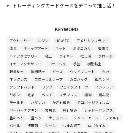
トレーディングカードケースをデコって推し活！
KEYWORD
アクセサリー
レジン
HOW TO
アメリカンフラワー
道具
ディップアート
キット
ボタニカル
髪飾り
ヘアアクセサリー
粘土
ワイヤー
推し活
ブローチ
イヤーアクセサリー
コサージュ
手芸
樹脂粘土
軽量粘土
透明粘土
ビーズ
ウッドプレート
布地
ネックレス
フローラルテープ
カゴバッグ
紙バンド
クラフトバンド
リング
フェイクスイーツ
インテリア
リボン
毛糸
ペンチ
ステンレス
編物
編み物
モールド
ハマナカ
かぎ針編み
デコポッジフィルム
ペーパーナプキン
文房具
棒針編み
シャドーボックス
畳のへり
畳へり
ナチュラル
シャドーアート
フェルト
パール
接着剤
シール
つまみ細工
ロボタイム