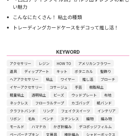
い魅力
こんなにたくさん！ 粘土の種類
トレーディングカードケースをデコって推し活！
KEYWORD
アクセサリー
レジン
HOW TO
アメリカンフラワー
道具
ディップアート
キット
ボタニカル
髪飾り
ヘアアクセサリー
粘土
ワイヤー
推し活
ブローチ
イヤーアクセサリー
コサージュ
手芸
樹脂粘土
軽量粘土
透明粘土
ビーズ
ウッドプレート
布地
ネックレス
フローラルテープ
カゴバッグ
紙バンド
クラフトバンド
リング
フェイクスイーツ
インテリア
リボン
毛糸
ペンチ
ステンレス
編物
編み物
モールド
ハマナカ
かぎ針編み
デコポッジフィルム
ペーパーナプキン
文房具
棒針編み
シャドーボックス