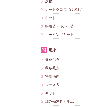
反物
カットクロス（はぎれ）
キット
接着芯・キルト芯
ソーイングキット
毛糸
春夏毛糸
秋冬毛糸
特価毛糸
レース糸
キット
編み物道具・用品