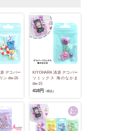
 清原 デコパー
KIYOHARA 清原 デコパー
ン dw-16
ツミックス 海のなかま
dw-15
418円
（税込）