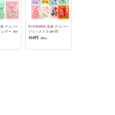
 清原 デコパー
KIYOHARA 清原 デコパー
ェザー dw-
ツミックス S dw-03
418円
（税込）