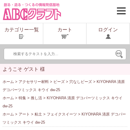
toggle
naviga
カテゴリー一覧
カート
ログイン
ようこそ ゲスト 様
ホーム
>
アクセサリー材料
>
ビーズ
>
穴なしビーズ
> KIYOHARA 清原
デコパーツミックス キウイ dw-25
ホーム
>
特集
>
推し活
> KIYOHARA 清原 デコパーツミックス キウイ
dw-25
ホーム
>
アート
>
粘土
>
フェイクスイーツ
> KIYOHARA 清原 デコパー
ツミックス キウイ dw-25