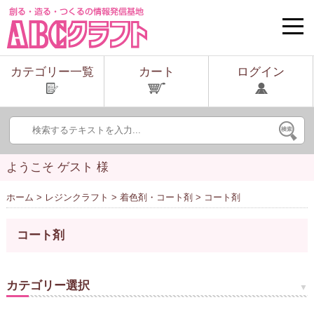
toggle
naviga
カテゴリー一覧
カート
ログイン
ようこそ ゲスト 様
ホーム
>
レジンクラフト
>
着色剤・コート剤
> コート剤
コート剤
カテゴリー選択