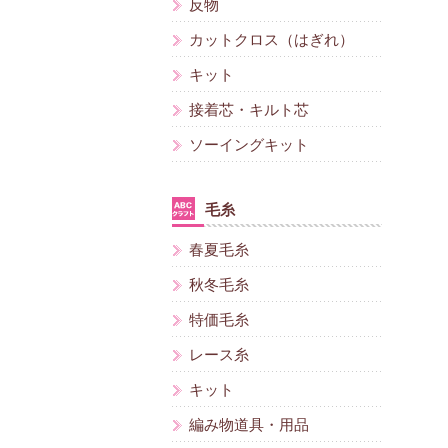
反物
カットクロス（はぎれ）
キット
接着芯・キルト芯
ソーイングキット
毛糸
春夏毛糸
秋冬毛糸
特価毛糸
レース糸
キット
編み物道具・用品