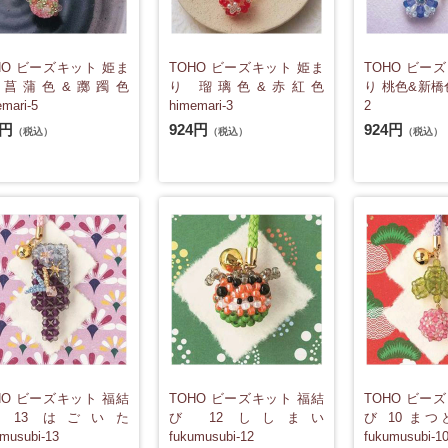
HO ビーズキット 姫ま
TOHO ビーズキット 姫ま
TOHO ビー
 菖蒲色&躑躅色
り 瑠璃色&赤紅色
り 桃色&新橋色 
mari-5
himemari-3
2
4円
924円
924円
（税込）
（税込）
（税込）
HO ビーズキット 福結
TOHO ビーズキット 福結
TOHO ビー
 13 はごいた
び 12 ししまい
び 10 ま
umusubi-13
fukumusubi-12
fukumusubi-1