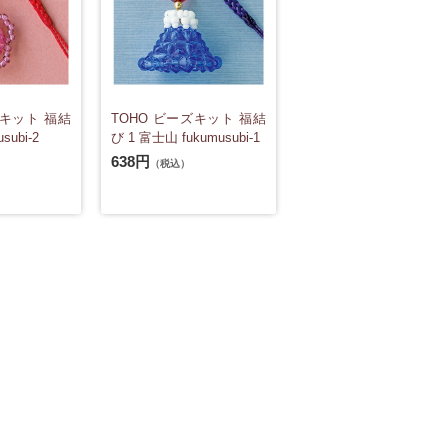
ズキット 福結
TOHO ビーズキット 福結
subi-2
び 1 富士山 fukumusubi-1
638円
（税込）