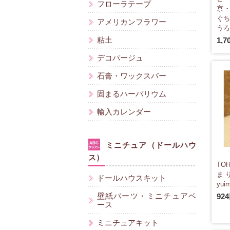
フローラテープ
京
ぐち
アメリカンフラワー
うろこ
粘土
1,7
デコパージュ
石膏・ワックスバー
固まるハーバリウム
輸入カレンダー
ミニチュア（ドールハウ
ス）
TO
ま
ドールハウスキット
yuim
壁紙パーツ・ミニチュアベ
92
ース
ミニチュアキット