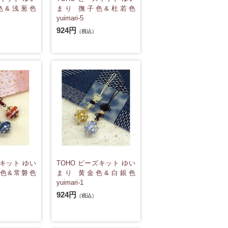
色&浅葱色
まり 撫子色&杜若色
yuimari-5
924円
（税込）
ズキット ゆい
TOHO ビーズキット ゆい
緋色&常磐色
まり 黄金色&白銀色
yuimari-1
924円
（税込）