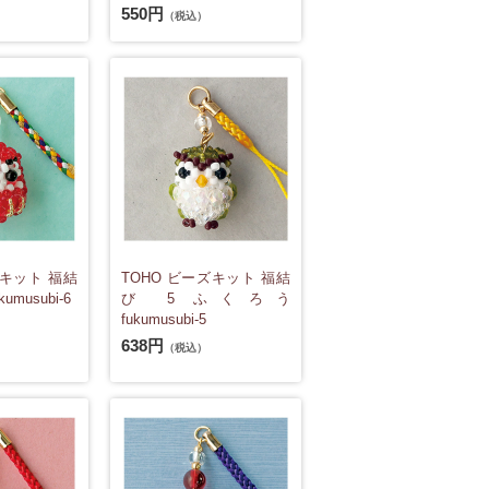
550円
（税込）
ズキット 福結
TOHO ビーズキット 福結
umusubi-6
び 5 ふくろう
fukumusubi-5
638円
（税込）