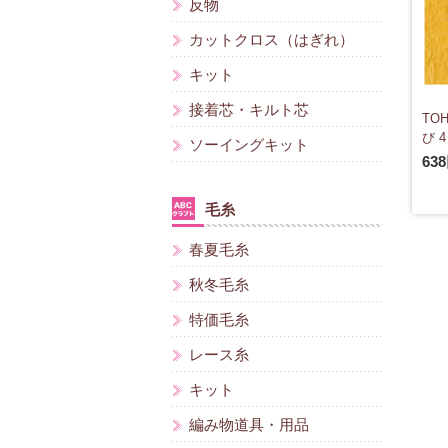
反物
カットクロス（はぎれ）
キット
接着芯・キルト芯
TO
び 4
ソーイングキット
63
毛糸
春夏毛糸
秋冬毛糸
特価毛糸
レース糸
キット
編み物道具・用品