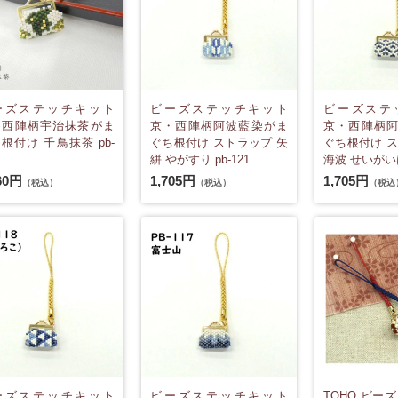
ーズステッチキット
ビーズステッチキット
ビーズステ
・西陣柄宇治抹茶がま
京・西陣柄阿波藍染がま
京・西陣柄
根付け 千鳥抹茶 pb-
ぐち根付け ストラップ 矢
ぐち根付け ス
絣 やがすり pb-121
海波 せいがいは 
60円
1,705円
1,705円
（税込）
（税込）
（税込
ーズステッチキット
ビーズステッチキット
TOHO ビー