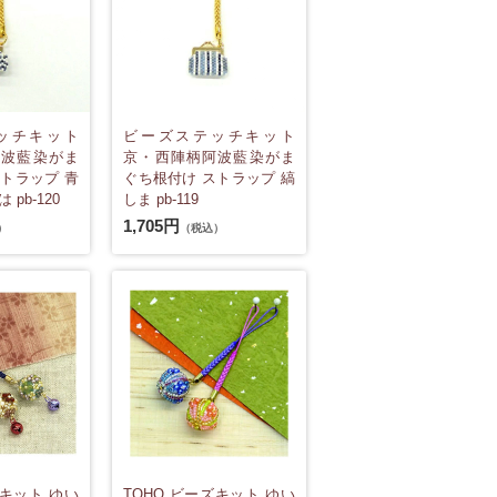
ッチキット
ビーズステッチキット
阿波藍染がま
京・西陣柄阿波藍染がま
トラップ 青
ぐち根付け ストラップ 縞
pb-120
しま pb-119
1,705円
）
（税込）
ズキット ゆい
TOHO ビーズキット ゆい