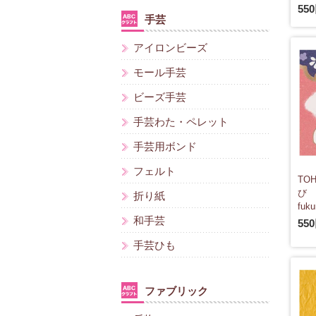
55
手芸
アイロンビーズ
モール手芸
ビーズ手芸
手芸わた・ペレット
手芸用ボンド
フェルト
TO
び
折り紙
fuku
和手芸
55
手芸ひも
ファブリック