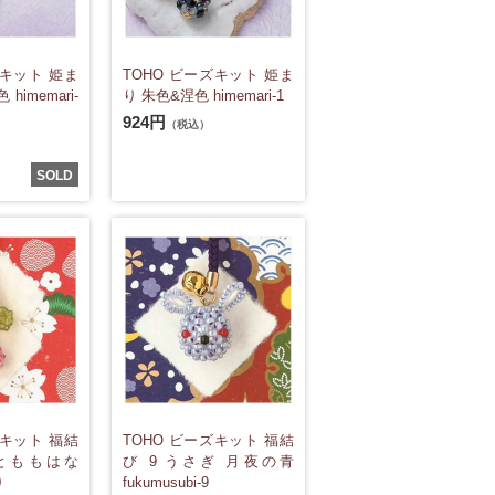
ズキット 姫ま
TOHO ビーズキット 姫ま
himemari-
り 朱色&涅色 himemari-1
924円
（税込）
SOLD
ズキット 福結
TOHO ビーズキット 福結
つとももはな
び 9 うさぎ 月夜の青
0
fukumusubi-9