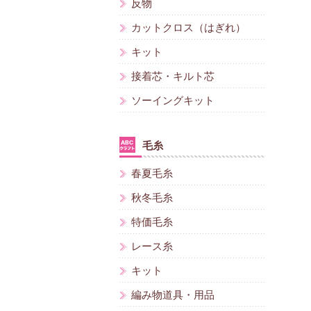
反物
カットクロス（はぎれ）
キット
接着芯・キルト芯
ソーイングキット
毛糸
春夏毛糸
秋冬毛糸
特価毛糸
レース糸
キット
編み物道具・用品