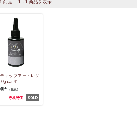
 1 商品 1～1 商品を表示
Dディップアートレジ
00g dar-41
00円
（税込）
赤札特価
SOLD