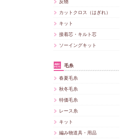
反物
カットクロス（はぎれ）
キット
接着芯・キルト芯
ソーイングキット
毛糸
春夏毛糸
秋冬毛糸
特価毛糸
レース糸
キット
編み物道具・用品