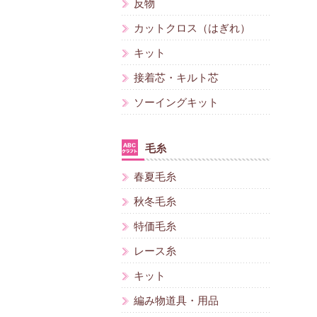
反物
カットクロス（はぎれ）
キット
接着芯・キルト芯
ソーイングキット
毛糸
春夏毛糸
秋冬毛糸
特価毛糸
レース糸
キット
編み物道具・用品