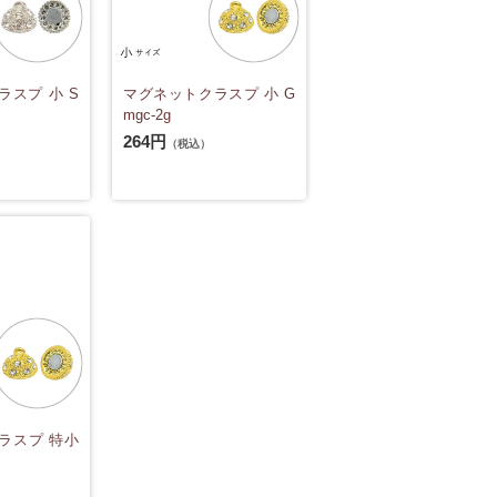
スプ 小 S
マグネットクラスプ 小 G
mgc-2g
264円
（税込）
ラスプ 特小