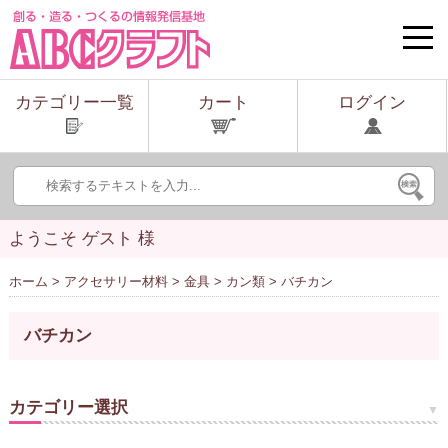
toggle
naviga
カテゴリー一覧
カート
ログイン
ようこそ ゲスト 様
ホーム
>
アクセサリー材料
>
金具
>
カン類
> バチカン
バチカン
カテゴリー選択