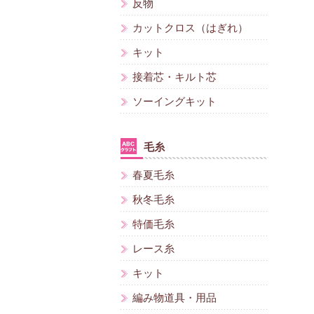
反物
カットクロス（はぎれ）
キット
接着芯・キルト芯
ソーイングキット
毛糸
春夏毛糸
秋冬毛糸
特価毛糸
レース糸
キット
編み物道具・用品