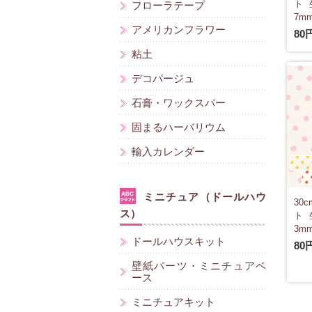
ト 
フローラテープ
7mm
アメリカンフラワー
80
粘土
デコパージュ
石膏・ワックスバー
固まるハーバリウム
輸入カレンダー
ミニチュア（ドールハウ
30
ス）
ト 
3mm
ドールハウスキット
80
壁紙パーツ・ミニチュアベ
ース
ミニチュアキット