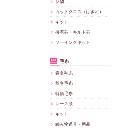
反物
カットクロス（はぎれ）
キット
接着芯・キルト芯
ソーイングキット
毛糸
春夏毛糸
秋冬毛糸
特価毛糸
レース糸
キット
編み物道具・用品