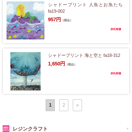
シャドープリント 人魚とお魚たち
fa19-002
957円
（税込）
赤札特価
シャドープリント 海と空と fa18-312
1,650円
（税込）
赤札特価
1
2
»
レジンクラフト