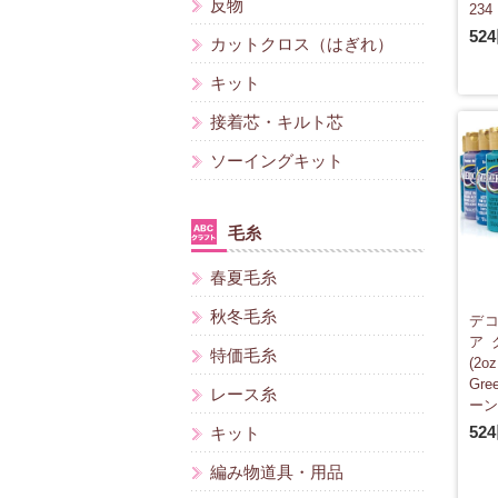
反物
234
52
カットクロス（はぎれ）
キット
接着芯・キルト芯
ソーイングキット
毛糸
春夏毛糸
秋冬毛糸
デコ
ア
特価毛糸
(2o
Gr
レース糸
ーン 
52
キット
編み物道具・用品