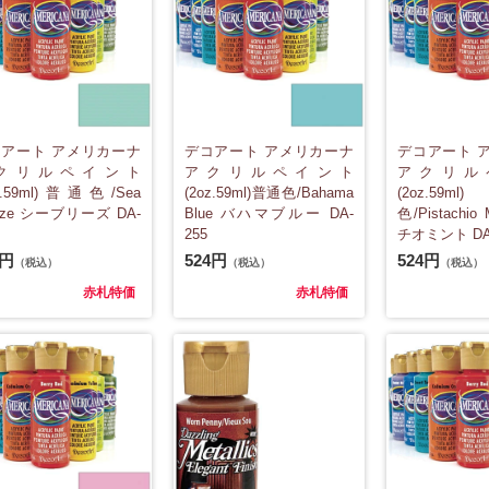
アート アメリカーナ
デコアート アメリカーナ
デコアート 
クリルペイント
アクリルペイント
アクリル
oz.59ml)普通色/Sea
(2oz.59ml)普通色/Bahama
(2oz.5
eeze シーブリーズ DA-
Blue バハマブルー DA-
色/Pistachi
255
チオミント DA
4円
524円
524円
（税込）
（税込）
（税込）
赤札特価
赤札特価