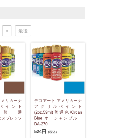
»
最後
アメリカーナ
デコアート アメリカーナ
ペイント
アクリルペイント
9ml)普通
(2oz.59ml)普通色/Orcan
o エスプレッソ
Blue オーシャンブルー
DA-270
524円
（税込）