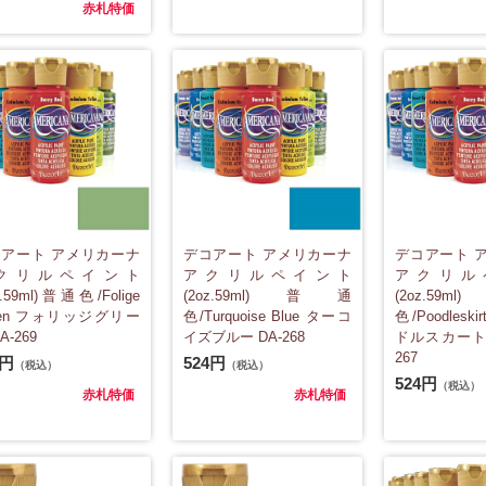
赤札特価
アート アメリカーナ
デコアート アメリカーナ
デコアート 
クリルペイント
アクリルペイント
アクリル
z.59ml)普通色/Folige
(2oz.59ml)普通
(2oz.5
een フォリッジグリー
色/Turquoise Blue ターコ
色/Poodleski
A-269
イズブルー DA-268
ドルスカートピ
267
4円
524円
（税込）
（税込）
524円
（税込）
赤札特価
赤札特価