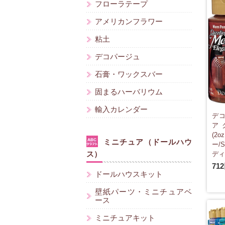
フローラテープ
アメリカンフラワー
粘土
デコパージュ
石膏・ワックスバー
固まるハーバリウム
輸入カレンダー
デコ
ア
(2
ミニチュア（ドールハウ
ー/S
ス）
ディ
71
ドールハウスキット
壁紙パーツ・ミニチュアベ
ース
ミニチュアキット