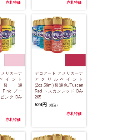
赤札特価
赤札特価
アメリカーナ
デコアート アメリカーナ
ペイント
アクリルペイント
9ml)普通
(2oz.59ml)普通色/Tuscan
rt Pink プー
Red トスカンレッド DA-
ンク DA-
265
524円
（税込）
赤札特価
赤札特価