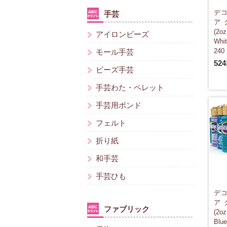
デコ
手芸
ア
(2o
アイロンビーズ
Wh
240
モール手芸
52
ビーズ手芸
手芸わた・ペレット
手芸用ボンド
フェルト
折り紙
和手芸
手芸ひも
デコ
ア
ファブリック
(2o
Bl