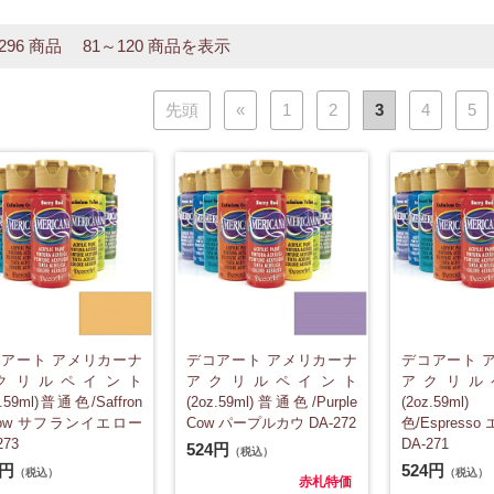
 296 商品 81～120 商品を表示
先頭
«
1
2
3
4
5
アート アメリカーナ
デコアート アメリカーナ
デコアート 
クリルペイント
アクリルペイント
アクリル
z.59ml)普通色/Saffron
(2oz.59ml)普通色/Purple
(2oz.5
llow サフランイエロー
Cow パープルカウ DA-272
色/Espress
273
DA-271
524円
（税込）
4円
524円
（税込）
（税込）
赤札特価