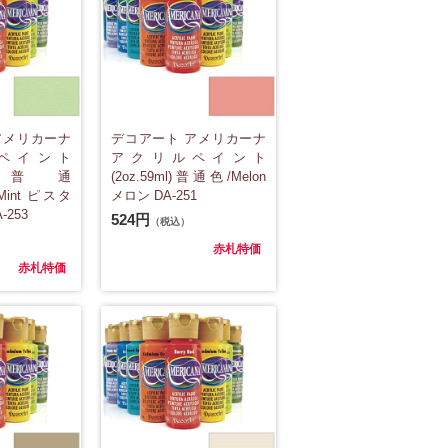
アメリカーナ
デコアート アメリカーナ
ペイント
アクリルペイント
9ml)普通
(2oz.59ml)普通色/Melon
o Mint ピスタ
メロン DA-251
-253
524円
（税込）
赤札特価
赤札特価