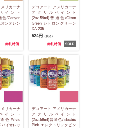
アメリカーナ
デコアート アメリカーナ
ペイント
アクリルペイント
普通色/Canyon
(2oz.59ml)普通色/Citron
ャニオンオレン
Green シトロングリーン
DA-235
524円
（税込）
赤札特価
赤札特価
SOLD
アメリカーナ
デコアート アメリカーナ
ペイント
アクリルペイント
普通色/Vivid
(2oz.59ml)普通色/Electric
ビッドバイオレッ
Pink エレクトリックピン