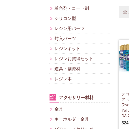
着色剤・コート剤
全
シリコン型
レジン用パーツ
封入パーツ
レジンキット
レジンお買得セット
道具・副資材
レジン本
デコ
アクセサリー材料
ア
(2o
金具
Ye
DA-
キーホルダー金具
52