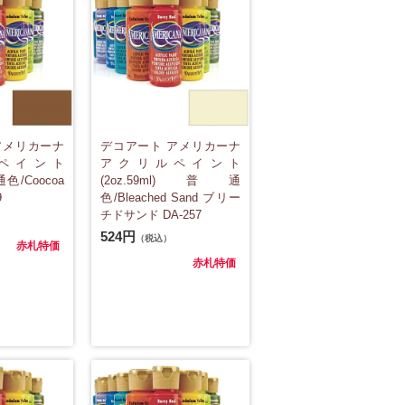
アメリカーナ
デコアート アメリカーナ
ペイント
アクリルペイント
普通色/Coocoa
(2oz.59ml)普通
9
色/Bleached Sand ブリー
チドサンド DA-257
524円
（税込）
赤札特価
赤札特価