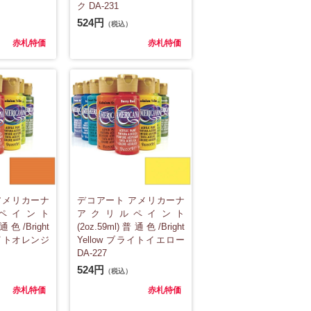
ク DA-231
524円
（税込）
赤札特価
赤札特価
アメリカーナ
デコアート アメリカーナ
ペイント
アクリルペイント
普通色/Bright
(2oz.59ml)普通色/Bright
ライトオレンジ
Yellow ブライトイエロー
DA-227
524円
（税込）
赤札特価
赤札特価