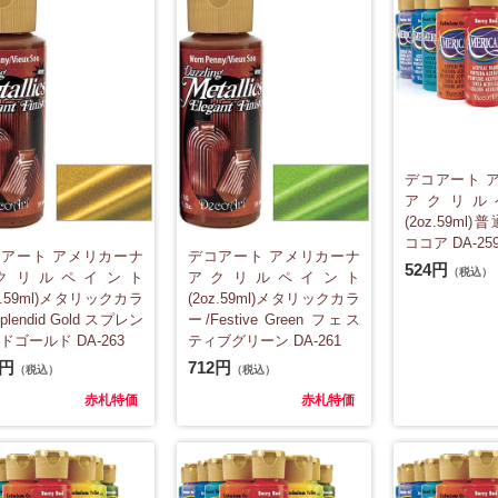
デコアート 
アクリル
(2oz.59ml)
ココア DA-25
アート アメリカーナ
デコアート アメリカーナ
524円
（税込）
クリルペイント
アクリルペイント
oz.59ml)メタリックカラ
(2oz.59ml)メタリックカラ
plendid Gold スプレン
ー/Festive Green フェス
ドゴールド DA-263
ティブグリーン DA-261
2円
712円
（税込）
（税込）
赤札特価
赤札特価