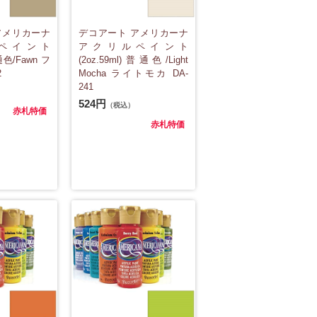
アメリカーナ
デコアート アメリカーナ
ペイント
アクリルペイント
普通色/Fawn フ
(2oz.59ml)普通色/Light
2
Mocha ライトモカ DA-
241
524円
（税込）
赤札特価
赤札特価