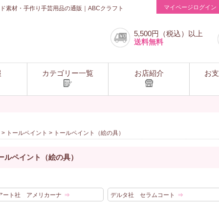
マイページログイン
ド素材・手作り手芸用品の通販｜ABCクラフト
5,500円（税込）以上
送料無料
報
カテゴリー一覧
お店紹介
お支
>
トールペイント
> トールペイント（絵の具）
ールペイント（絵の具）
アート社 アメリカーナ
⇒
デルタ社 セラムコート
⇒