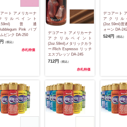
アート アメリカーナ
デコアート 
クリルペイント
アクリル
oz.59ml)普通
(2oz.59ml)
ubblegum Pink バブ
ォーン DA-24
デコアート アメリカーナ
ムピンク DA-250
524円
（税込）
アクリルペイント
4円
（税込）
(2oz.59ml)メタリックカラ
ー/Rich Espresso リッチ
赤札特価
エスプレッソ DA-245
712円
（税込）
赤札特価