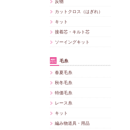
反物
カットクロス（はぎれ）
キット
接着芯・キルト芯
ソーイングキット
毛糸
春夏毛糸
秋冬毛糸
特価毛糸
レース糸
キット
編み物道具・用品