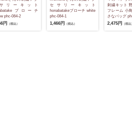
サリーキット
セサリーキット
刺繍キット 
nabatakeブローチ
honabatakeブローチ white
フレーム 小
ow phc-084-2
phc-084-1
さなバッグ phc
66円
1,466円
2,475円
（税込）
（税込）
（税込