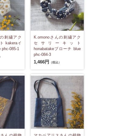
さんの刺繍アク
K.omonoさんの刺繍アク
kakeraイ
セサリーキット
phc-085-1
honabatakeブローチ blue
phc-084-3
）
1,466円
（税込）
スさんの植物
マカベアリスさんの植物