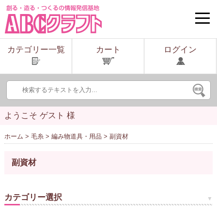
toggle
naviga
カテゴリー一覧
カート
ログイン
ようこそ ゲスト 様
ホーム
>
毛糸
>
編み物道具・用品
> 副資材
副資材
カテゴリー選択