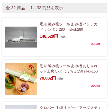
全 32 商品 1～32 商品を表示
毛糸 編み物ツール あみ機 パンチカー
ド カンタン280 sl-sk280
146,520円
（税込）
赤札特価
毛糸 編み物ツール あみ機 おしゃれニ
ット工房 いとぼうちえ150 sl-kl-150
79,002円
（税込）
赤札特価
クロバー 手織り ピックアップスティ