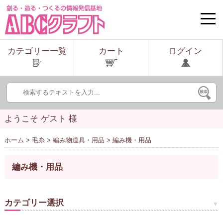
toggle
naviga
カテゴリー一覧
カート
ログイン
ようこそ ゲスト 様
ホーム
>
毛糸
>
編み物道具・用品
> 編み機・用品
編み機・用品
カテゴリー選択