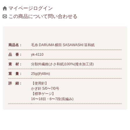
マイページログイン
この商品について問い合わせる
商品名：
毛糸 DARUMA 横田 SASAWASHI 笹和紙
品 番：
yk-4110
素 材：
分類外繊維(ささ和紙)100%(撥水加工済)
重 量：
25g(約48m)
詳 細：
【使用針】
かぎ針 5/0〜7/0号
【標準ゲージ】
16〜18目・6〜7段(長編み)