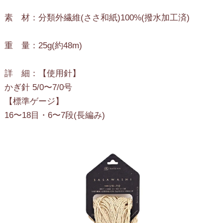
素 材：分類外繊維(ささ和紙)100%(撥水加工済)
重 量：25g(約48m)
詳 細：【使用針】
かぎ針 5/0〜7/0号
【標準ゲージ】
16〜18目・6〜7段(長編み)