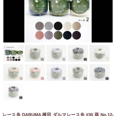
レース糸 DARUMA 横田 ダルマレース糸 #30 葵 No.12-