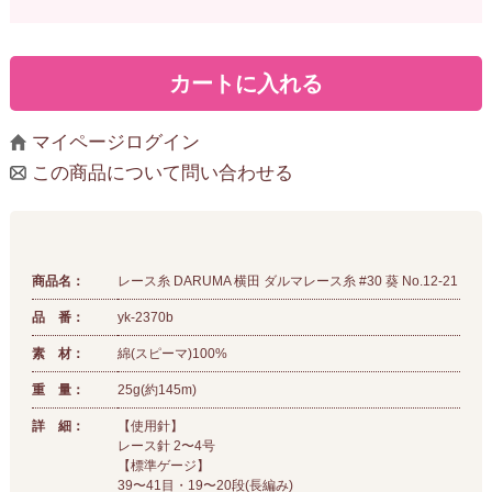
マイページログイン
この商品について問い合わせる
商品名：
レース糸 DARUMA 横田 ダルマレース糸 #30 葵 No.12-21
品 番：
yk-2370b
素 材：
綿(スピーマ)100%
重 量：
25g(約145m)
詳 細：
【使用針】
レース針 2〜4号
【標準ゲージ】
39〜41目・19〜20段(長編み)