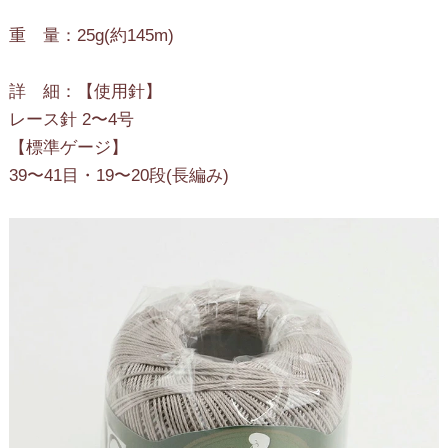
重 量：25g(約145m)
詳 細：【使用針】
レース針 2〜4号
【標準ゲージ】
39〜41目・19〜20段(長編み)