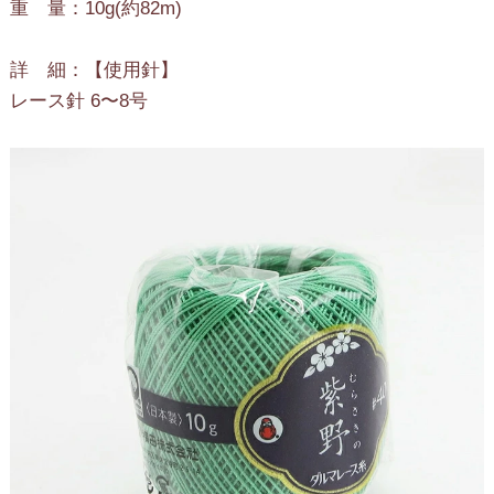
重 量：10g(約82m)
詳 細：【使用針】
レース針 6〜8号