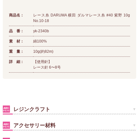
商品名：
レース糸 DARUMA 横田 ダルマレース糸 #40 紫野 10g
No.10-18
品 番：
yk-2340b
素 材：
綿100%
重 量：
10g(約82m)
詳 細：
【使用針】
レース針 6〜8号
レジンクラフト
アクセサリー材料