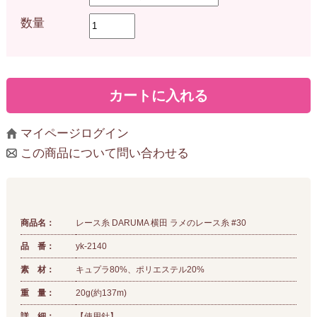
数量
マイページログイン
この商品について問い合わせる
商品名：
レース糸 DARUMA 横田 ラメのレース糸 #30
品 番：
yk-2140
素 材：
キュプラ80%、ポリエステル20%
重 量：
20g(約137m)
詳 細：
【使用針】