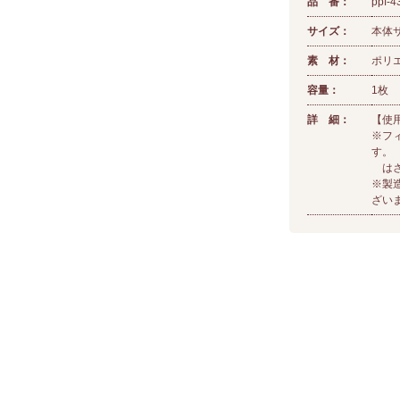
品 番：
ppf-4
サイズ：
本体サ
素 材：
ポリ
容量：
1枚
詳 細：
【使
※フ
す。
はさ
※製
ざい