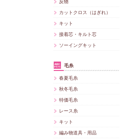
反物
カットクロス（はぎれ）
キット
接着芯・キルト芯
ソーイングキット
毛糸
春夏毛糸
秋冬毛糸
特価毛糸
レース糸
キット
編み物道具・用品