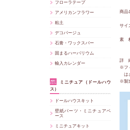
フローラテープ
商品名
アメリカンフラワー
粘土
サイズ
デコパージュ
素 
石膏・ワックスバー
固まるハーバリウム
詳 
輸入カレンダー
※フ
はさ
※製
ミニチュア（ドールハウ
ス）
ドールハウスキット
壁紙パーツ・ミニチュアベ
ース
ミニチュアキット