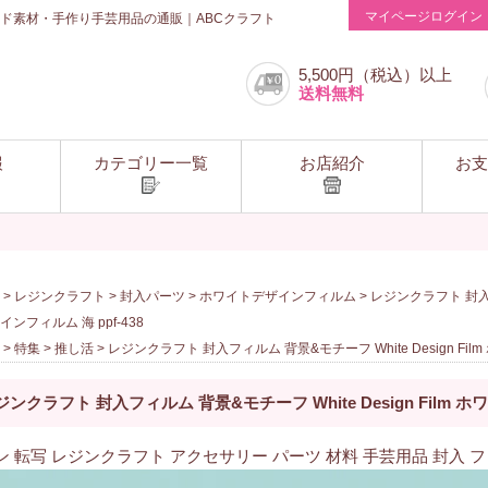
マイページログイン
ド素材・手作り手芸用品の通販｜ABCクラフト
5,500円（税込）以上
送料無料
報
カテゴリー一覧
お店紹介
お支
>
レジンクラフト
>
封入パーツ
>
ホワイトデザインフィルム
> レジンクラフト 封入フィ
ンフィルム 海 ppf-438
>
特集
>
推し活
> レジンクラフト 封入フィルム 背景&モチーフ White Design Fil
ジンクラフト 封入フィルム 背景&モチーフ White Design Film ホ
ン 転写 レジンクラフト アクセサリー パーツ 材料 手芸用品 封入 