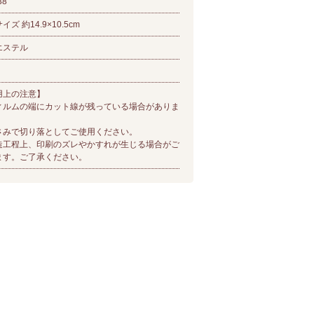
38
イズ 約14.9×10.5cm
エステル
用上の注意】
ィルムの端にカット線が残っている場合がありま
みで切り落としてご使用ください。
造工程上、印刷のズレやかすれが生じる場合がご
ます。ご了承ください。