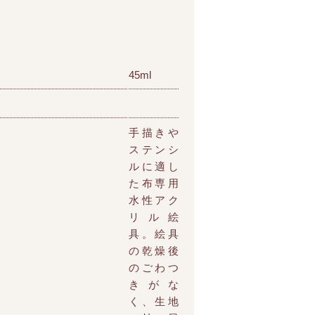
45ml
手描きや
ステンシ
ルに適し
た布専用
水性アク
リル絵
具。絵具
の乾燥後
のごわつ
きがな
く、生地