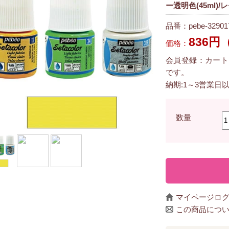
ー透明色(45ml)/
品番：pebe-32901
836円
価格：
会員登録：カート
です。
納期:1～3営業日
数量
マイページロ
この商品につ