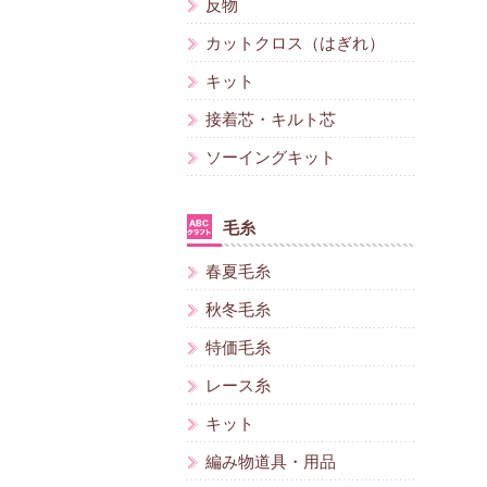
反物
カットクロス（はぎれ）
キット
接着芯・キルト芯
ソーイングキット
毛糸
春夏毛糸
秋冬毛糸
特価毛糸
レース糸
キット
編み物道具・用品