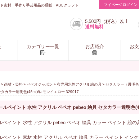
マイページログイン
ド素材・手作り手芸用品の通販｜ABCクラフト
5,500円（税込）以上
送料無料
報
カテゴリー一覧
お店紹介
お支
>
画材・染料
>
ペベオジャポン
>
布専用水性アクリル絵の具
>
セタカラー（透明色
セタカラー透明色(45ml)/レモンイエロー 329017
ールペイント 水性 アクリル ペベオ pebeo 絵具 セタカラー透明色(45m
ペイント 水性 アクリル pebeo ペベオ 絵具 カラー ペイント 絵の具
ルペイント 素材 水性 アクリル ペベオ 絵具 カラー ペイント インク 