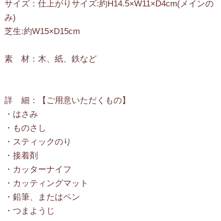
サイズ：仕上がりサイズ:約H14.5×W11×D4cm(メインの
み)
芝生:約W15×D15cm
素 材：木、紙、鉄など
詳 細：【ご用意いただくもの】
・はさみ
・ものさし
・スティックのり
・接着剤
・カッターナイフ
・カッティングマット
・鉛筆、またはペン
・つまようじ