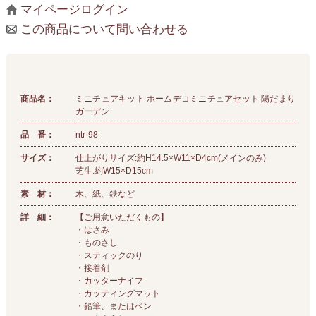
マイページログイン
この商品について問い合わせる
商品名：
ミニチュアキット ホームデコミニチュアセット 陽だまり
ガーデン
品 番：
ntr-98
サイズ：
仕上がりサイズ:約H14.5×W11×D4cm(メインのみ)
芝生:約W15×D15cm
素 材：
木、紙、鉄など
詳 細：
【ご用意いただくもの】
・はさみ
・ものさし
・スティックのり
・接着剤
・カッターナイフ
・カッティングマット
・鉛筆、またはペン