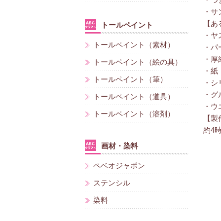
・つ
・サ
【あ
トールペイント
・ヤ
トールペイント（素材）
・パ
・厚
トールペイント（絵の具）
・紙
トールペイント（筆）
・シ
・グ
トールペイント（道具）
・ウ
トールペイント（溶剤）
【製
約4
画材・染料
ペベオジャポン
ステンシル
染料