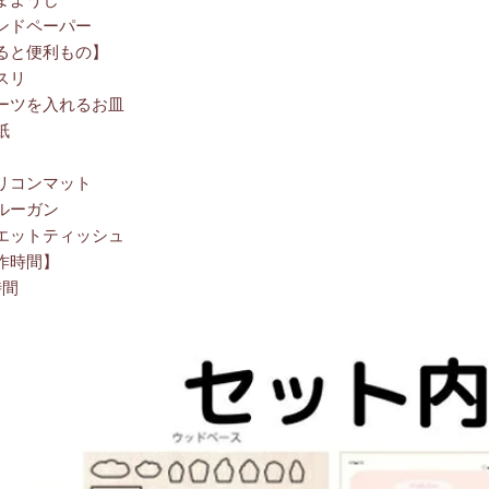
まようじ
ンドペーパー
ると便利もの】
スリ
ーツを入れるお皿
紙
リコンマット
ルーガン
エットティッシュ
作時間】
時間