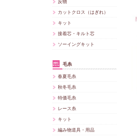
反物
カットクロス（はぎれ）
キット
接着芯・キルト芯
ソーイングキット
毛糸
春夏毛糸
秋冬毛糸
特価毛糸
レース糸
キット
編み物道具・用品