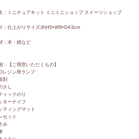
名：ミニチュアキット ミニミニショップ スイーツショップ
：仕上がりサイズ:約H9×W9×D4.5cm
材：木・紙など
細：【ご用意いただくもの】
EDレジン用ランプ
着剤
のさし
ティックのり
ッターナイフ
ッティングマット
ンセット
さみ
筆