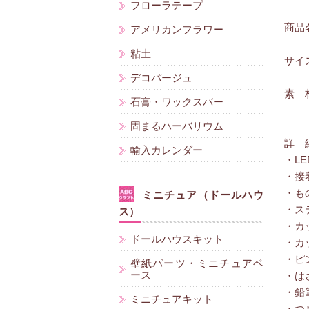
フローラテープ
商品
アメリカンフラワー
粘土
サイズ
デコパージュ
素 
石膏・ワックスバー
固まるハーバリウム
詳 
輸入カレンダー
・L
・接
・も
ミニチュア（ドールハウ
・ス
ス）
・カ
ドールハウスキット
・カ
・ピ
壁紙パーツ・ミニチュアベ
ース
・は
・鉛
ミニチュアキット