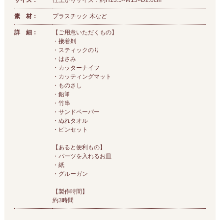
サイズ：
仕上がりサイズ：約H13.5×W15×D2.8cm
素 材：
プラスチック 木など
詳 細：
【ご用意いただくもの】
・接着剤
・スティックのり
・はさみ
・カッターナイフ
・カッティングマット
・ものさし
・鉛筆
・竹串
・サンドペーパー
・ぬれタオル
・ピンセット
【あると便利もの】
・パーツを入れるお皿
・紙
・グルーガン
【製作時間】
約3時間