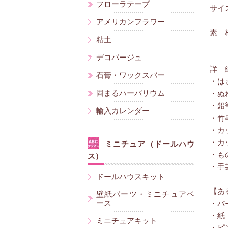
フローラテープ
サイズ
アメリカンフラワー
素 
粘土
デコパージュ
詳 
石膏・ワックスバー
・は
固まるハーバリウム
・ぬ
・鉛
輸入カレンダー
・竹
・カ
・カ
ミニチュア（ドールハウ
・も
ス）
・手
ドールハウスキット
【あ
壁紙パーツ・ミニチュアベ
ース
・パ
・紙
ミニチュアキット