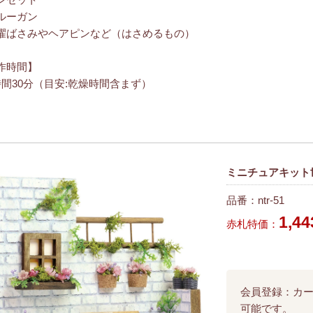
ンセット
ルーガン
濯ばさみやヘアピンなど（はさめるもの）
作時間】
時間30分（目安:乾燥時間含まず）
ミニチュアキット世
品番：ntr-51
1,
赤札特価：
会員登録：カ
可能です。