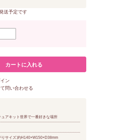
に発送予定です
グイン
いて問い合わせる
チュアキット世界で一番好きな場所
りサイズ:約H140×W150×D38mm