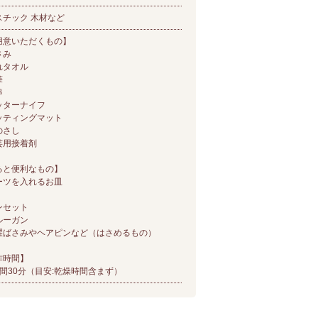
スチック 木材など
用意いただくもの】
さみ
れタオル
筆
串
ッターナイフ
ッティングマット
のさし
芸用接着剤
ると便利なもの】
ーツを入れるお皿
ンセット
ルーガン
濯ばさみやヘアピンなど（はさめるもの）
作時間】
時間30分（目安:乾燥時間含まず）