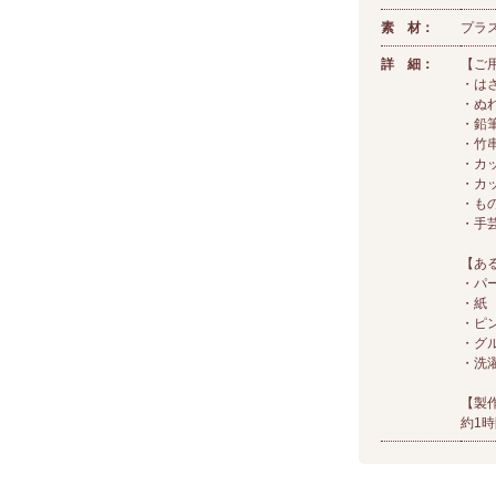
素 材：
プラ
詳 細：
【ご
・は
・ぬ
・鉛
・竹
・カ
・カ
・も
・手
【あ
・パ
・紙
・ピ
・グ
・洗
【製
約1