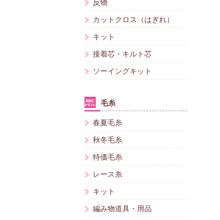
反物
カットクロス（はぎれ）
キット
接着芯・キルト芯
ソーイングキット
毛糸
春夏毛糸
秋冬毛糸
特価毛糸
レース糸
キット
編み物道具・用品