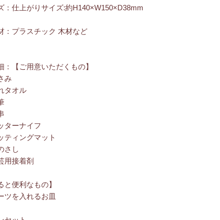
：仕上がりサイズ:約H140×W150×D38mm
材：プラスチック 木材など
細：【ご用意いただくもの】
さみ
れタオル
筆
串
ッターナイフ
ッティングマット
のさし
芸用接着剤
ると便利なもの】
ーツを入れるお皿