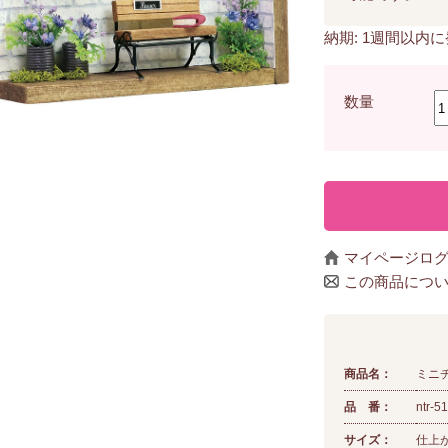
納期: 1週間以内
数量
マイページロ
この商品につ
商品名：
ミニ
品 番：
ntr-51
サイズ：
仕上が