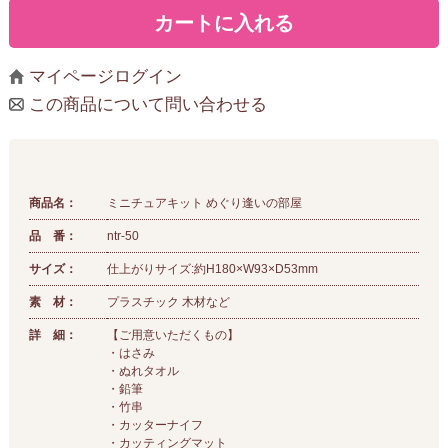
マイページログイン
この商品について問い合わせる
商品名：
ミニチュアキット めぐり逢いの部屋
品 番：
ntr-50
サイズ：
仕上がりサイズ:約H180×W93×D53mm
素 材：
プラスチック 木材など
詳 細：
【ご用意いただくもの】
・はさみ
・ぬれタオル
・鉛筆
・竹串
・カッターナイフ
・カッティングマット