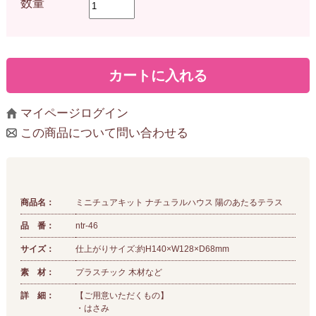
数量
マイページログイン
この商品について問い合わせる
商品名：
ミニチュアキット ナチュラルハウス 陽のあたるテラス
品 番：
ntr-46
サイズ：
仕上がりサイズ:約H140×W128×D68mm
素 材：
プラスチック 木材など
詳 細：
【ご用意いただくもの】
・はさみ