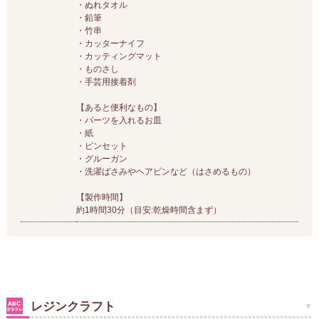
・ぬれタオル
・鉛筆
・竹串
・カッターナイフ
・カッティングマット
・ものさし
・手芸用接着剤
【あると便利なもの】
・パーツを入れるお皿
・紙
・ピンセット
・グルーガン
・洗濯ばさみやヘアピンなど（はさめるもの）
【製作時間】
約1時間30分（目安:乾燥時間含まず）
レジンクラフト