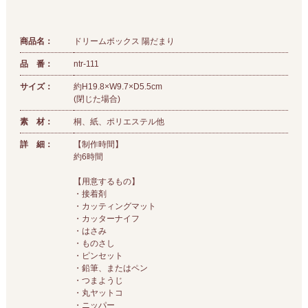
商品名：
ドリームボックス 陽だまり
品 番：
ntr-111
サイズ：
約H19.8×W9.7×D5.5cm
(閉じた場合)
素 材：
桐、紙、ポリエステル他
詳 細：
【制作時間】
約6時間
【用意するもの】
・接着剤
・カッティングマット
・カッターナイフ
・はさみ
・ものさし
・ピンセット
・鉛筆、またはペン
・つまようじ
・丸ヤットコ
・ニッパー