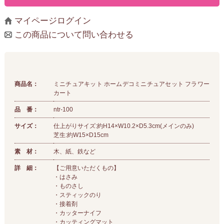
マイページログイン
この商品について問い合わせる
商品名：
ミニチュアキット ホームデコミニチュアセット フラワー
カート
品 番：
ntr-100
サイズ：
仕上がりサイズ:約H14×W10.2×D5.3cm(メインのみ)
芝生:約W15×D15cm
素 材：
木、紙、鉄など
詳 細：
【ご用意いただくもの】
・はさみ
・ものさし
・スティックのり
・接着剤
・カッターナイフ
・カッティングマット