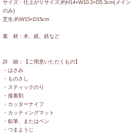
サイズ：仕上がりサイズ:約H14×W10.2×D5.3cm(メイン
のみ)
芝生:約W15×D15cm
素 材：木、紙、鉄など
詳 細：【ご用意いただくもの】
・はさみ
・ものさし
・スティックのり
・接着剤
・カッターナイフ
・カッティングマット
・鉛筆、またはペン
・つまようじ