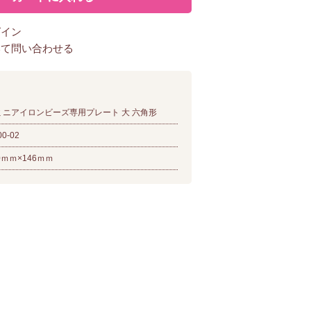
グイン
いて問い合わせる
ミニアイロンビーズ専用プレート 大 六角形
00-02
0ｍｍ×146ｍｍ