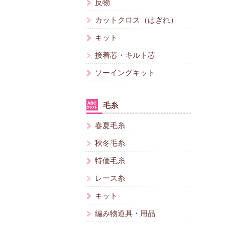
反物
カットクロス（はぎれ）
キット
接着芯・キルト芯
ソーイングキット
毛糸
春夏毛糸
秋冬毛糸
特価毛糸
レース糸
キット
編み物道具・用品