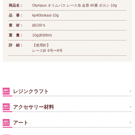
商品名：
Olympus オリムパス レース糸 金票 40番 ボカシ 10g
品 番：
kp40bokasi-10g
素 材：
綿100％
重 量：
10g(約89m)
詳 細：
【使用針】
レース針 6号〜8号
レジンクラフト
アクセサリー材料
アート