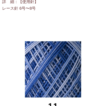
詳 細：【使用針】
レース針 6号〜8号