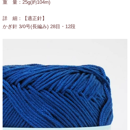
重 量：25g(約104m)
詳 細：【適正針】
かぎ針 3/0号(長編み) 28目・12段