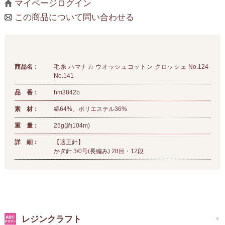
マイページログイン
この商品について問い合わせる
商品名：
毛糸 ハマナカ ウオッシュコットン クロッシェ No.124-
No.141
品 番：
hm3842b
素 材：
綿64%、ポリエステル36%
重 量：
25g(約104m)
詳 細：
【適正針】
かぎ針 3/0号(長編み) 28目・12段
レジンクラフト