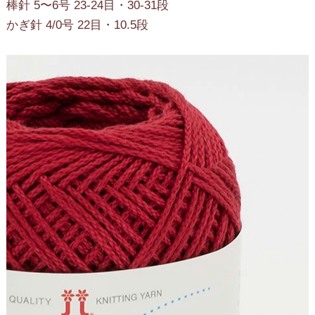
棒針 5〜6号 23-24目・30-31段
かぎ針 4/0号 22目・10.5段