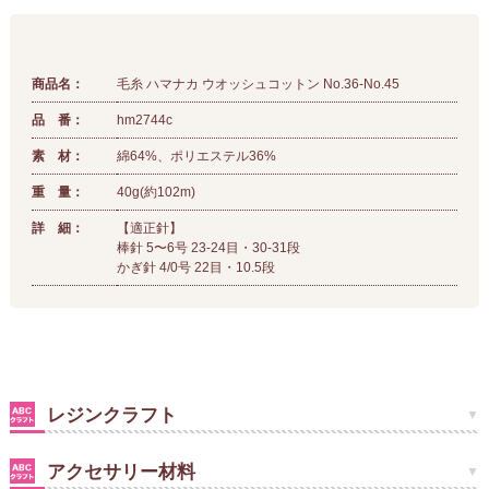
商品名：
毛糸 ハマナカ ウオッシュコットン No.36-No.45
品 番：
hm2744c
素 材：
綿64%、ポリエステル36%
重 量：
40g(約102m)
詳 細：
【適正針】
棒針 5〜6号 23-24目・30-31段
かぎ針 4/0号 22目・10.5段
レジンクラフト
アクセサリー材料