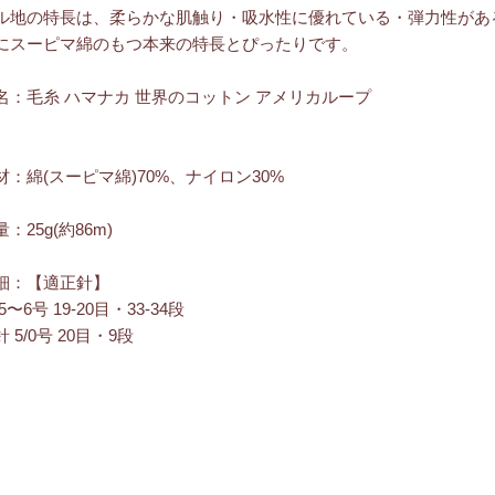
ル地の特長は、柔らかな肌触り・吸水性に優れている・弾力性があ
にスーピマ綿のもつ本来の特長とぴったりです。
名：毛糸 ハマナカ 世界のコットン アメリカループ
材：綿(スーピマ綿)70%、ナイロン30%
：25g(約86m)
細：【適正針】
5〜6号 19-20目・33-34段
 5/0号 20目・9段