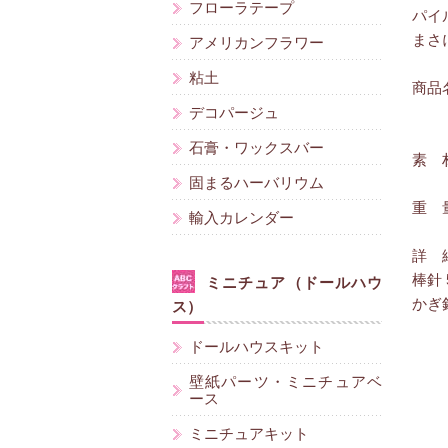
フローラテープ
パイ
まさ
アメリカンフラワー
粘土
商品
デコパージュ
石膏・ワックスバー
素 
固まるハーバリウム
重 量
輸入カレンダー
詳 
棒針 
ミニチュア（ドールハウ
かぎ針
ス）
ドールハウスキット
壁紙パーツ・ミニチュアベ
ース
ミニチュアキット