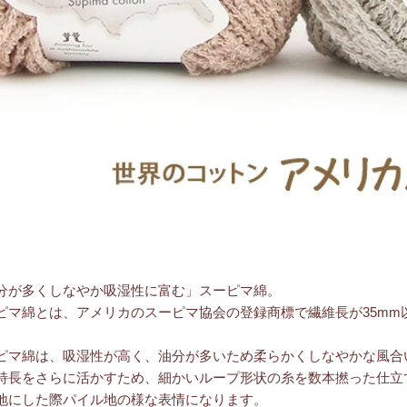
分が多くしなやか吸湿性に富む」スーピマ綿。
ピマ綿とは、アメリカのスーピマ協会の登録商標で繊維長が35mm以上ある高
ピマ綿は、吸湿性が高く、油分が多いため柔らかくしなやかな風合
特長をさらに活かすため、細かいループ形状の糸を数本撚った仕立
地にした際パイル地の様な表情になります。