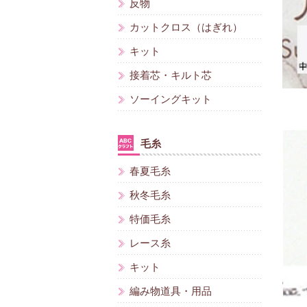
反物
カットクロス（はぎれ）
キット
接着芯・キルト芯
ソーイングキット
毛糸
春夏毛糸
秋冬毛糸
特価毛糸
レース糸
キット
編み物道具・用品