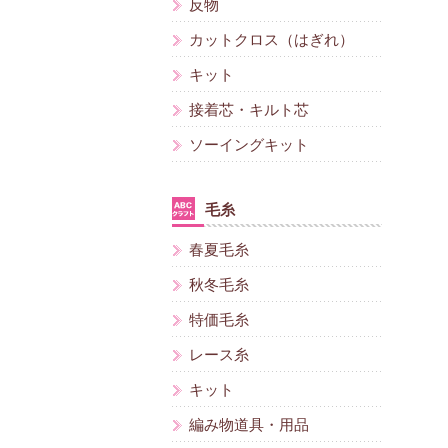
反物
カットクロス（はぎれ）
キット
接着芯・キルト芯
ソーイングキット
毛糸
春夏毛糸
秋冬毛糸
特価毛糸
レース糸
キット
編み物道具・用品