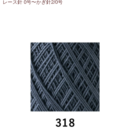
レース針 0号〜かぎ針2/0号