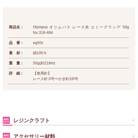
商品名：
Olympus オリムパス レース糸 エミーグランデ 50g
No.318-484
品 番：
eg50c
素 材：
綿100％
重 量：
50g(約218m)
詳 細：
【使用針】
レース針 0号〜かぎ針2/0号
レジンクラフト
アクセサリー材料