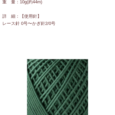
重 量：10g(約44m)
詳 細：【使用針】
レース針 0号〜かぎ針2/0号