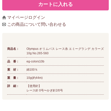
マイページログイン
この商品について問い合わせる
商品名：
Olympus オリムパス レース糸 エミーグランデ カラーズ
10g No.265-560
品 番：
eg-colors10b
素 材：
綿100％
重 量：
10g(約44m)
詳 細：
【使用針】
レース針 0号〜かぎ針2/0号