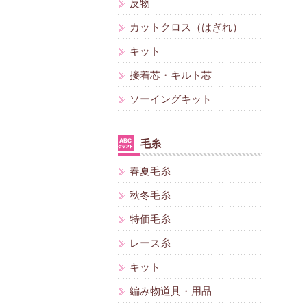
反物
カットクロス（はぎれ）
キット
接着芯・キルト芯
ソーイングキット
毛糸
春夏毛糸
秋冬毛糸
特価毛糸
レース糸
キット
編み物道具・用品