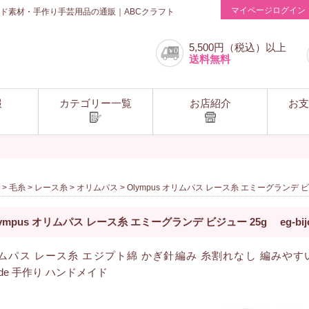
マイページログイン
ド素材・手作り手芸用品の通販｜ABCクラフト
5,500円（税込）以上
送料無料
報
カテゴリー一覧
お店紹介
お支
>
毛糸
>
レース糸
>
オリムパス
> Olympus オリムパス レース糸 エミーグランデ ビジュ
lympus オリムパス レース糸 エミーグランデ ビジュー 25g eg-bij
ムパス レース糸 エジプト綿 かぎ針編み 糸割れなし 編みやすい エ
nde 手作り ハンドメイド