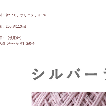
材：綿97％、ポリエステル3%
：25g(約110m)
細：【使用針】
ス針 0号〜かぎ針2/0号