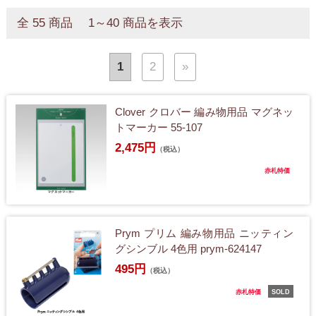
全 55 商品 1～40 商品を表示
1
2
»
Clover クロバー 編み物用品 マグネッ
トマーカー 55-107
2,475円
（税込）
赤札特価
Prym プリム 編み物用品 ニッティン
グシンブル 4色用 prym-624147
495円
（税込）
赤札特価
SOLD