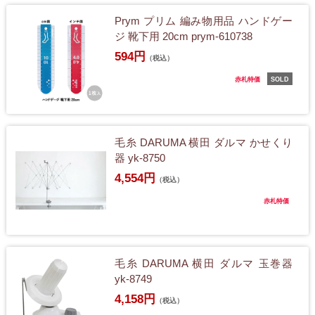
Prym プリム 編み物用品 ハンドゲー
ジ 靴下用 20cm prym-610738
594円
（税込）
赤札特価
SOLD
毛糸 DARUMA 横田 ダルマ かせくり
器 yk-8750
4,554円
（税込）
赤札特価
毛糸 DARUMA 横田 ダルマ 玉巻器
yk-8749
4,158円
（税込）