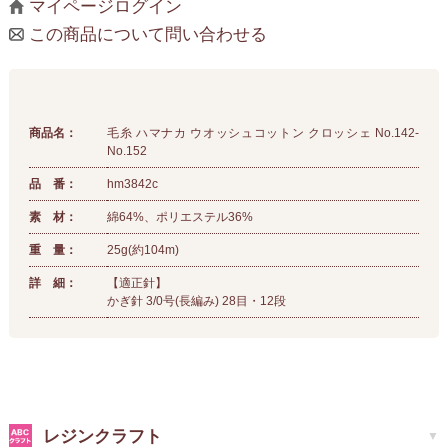
マイページログイン
この商品について問い合わせる
商品名：
毛糸 ハマナカ ウオッシュコットン クロッシェ No.142-
No.152
品 番：
hm3842c
素 材：
綿64%、ポリエステル36%
重 量：
25g(約104m)
詳 細：
【適正針】
かぎ針 3/0号(長編み) 28目・12段
レジンクラフト