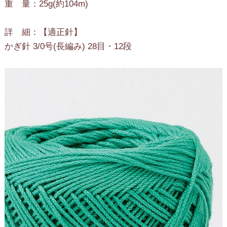
重 量：25g(約104m)
詳 細：【適正針】
かぎ針 3/0号(長編み) 28目・12段