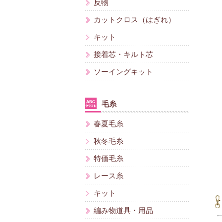
反物
カットクロス（はぎれ）
キット
接着芯・キルト芯
ソーイングキット
毛糸
春夏毛糸
秋冬毛糸
特価毛糸
レース糸
キット
編み物道具・用品